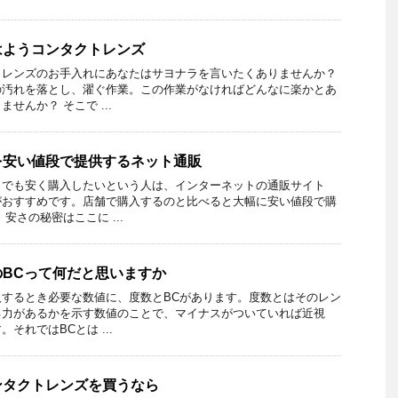
はようコンタクトレンズ
トレンズのお手入れにあなたはサヨナラを言いたくありませんか？
の汚れを落とし、濯ぐ作業。この作業がなければどんなに楽かとあ
せんか？ そこで ...
を安い値段で提供するネット通販
しでも安く購入したいという人は、インターネットの通販サイト
がおすすめです。店舗で購入するのと比べると大幅に安い値段で購
安さの秘密はここに ...
BCって何だと思いますか
するとき必要な数値に、度数とBCがあります。度数とはそのレン
る力があるかを示す数値のことで、マイナスがついていれば近視
それではBCとは ...
ンタクトレンズを買うなら