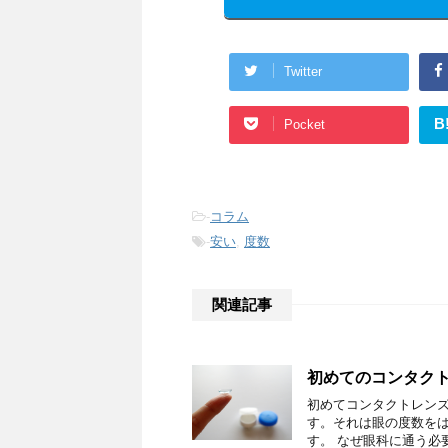
Twitter
B
Pocket
-
コラム
-
安い
,
度数
関連記事
初めてのコンタク
初めてコンタクトレン
す。それは眼の度数を
す。 なぜ眼科に通う必要が