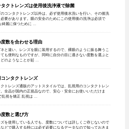
ンタクトレンズは使用後洗浄液で除菌
プのコンタクトレンズ以外は、必ず使用後水洗いを行い、その後洗
う必要があります。眼の安全のためにこの使用後の洗浄は必須で
綺麗に保つために ...
の度数を合わせる理由
ガネと違い、レンズを眼に装用するので、裸眼のように振る舞うこ
とても便利なものですが、同時に自分の目に適さない度数を選ぶと
のようなことが起 ...
用コンタクトレンズ
タクトレンズ通販のアットスタイルでは、乱視用のコンタクトレン
す。全品が国内の正規品なので、安心・安全にお使いいただけま
視を矯正 乱視は ...
の度数と選び方
ンズを使用している人でも、度数については詳しくご存じないので
販などで購入する時には必ず必要になるデータなので知っておきま